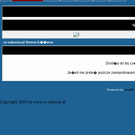
S
cs-zaborze.pl Strona G��wna
Dost�p do tej c
Je�eli nie jeste� jeszcze zarejestrowany,
Powered by
phpBB
Copyright 2010 by www.cs-zaborze.pl