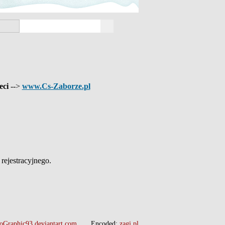
eci
-->
www.Cs-Zaborze.pl
ejestracyjnego.
oGraphic93.deviantart.com
Encoded:
zagi.pl