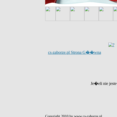
cs-zaborze.pl Strona G��wna
Je�eli nie jest
Copyright 2010 by www.cs-zaborze.pl