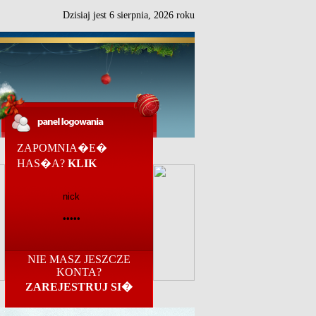
Dzisiaj jest
6
sierpnia,
2026 roku
ZAPOMNIA�E�
HAS�A?
KLIK
NIE MASZ JESZCZE
KONTA?
ZAREJESTRUJ SI�