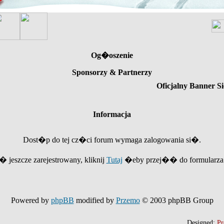
Og�oszenie
Sponsorzy & Partnerzy
Oficjalny Banner Si
Informacja
Dost�p do tej cz�ci forum wymaga zalogowania si�.
e� jeszcze zarejestrowany, kliknij
Tutaj
�eby przej�� do formularza r
Powered by
phpBB
modified by
Przemo
© 2003 phpBB Group
Designed:
Pr