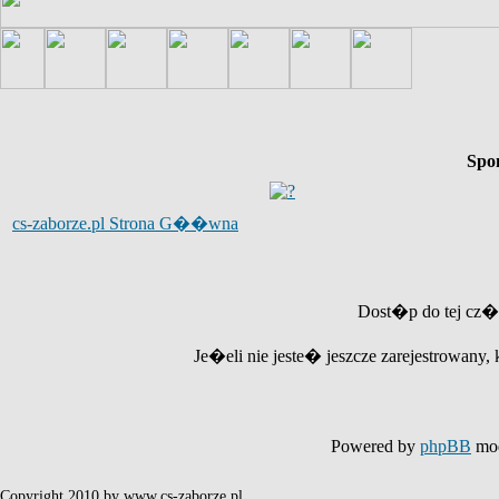
Spo
cs-zaborze.pl Strona G��wna
Dost�p do tej cz�
Je�eli nie jeste� jeszcze zarejestrowany, 
Powered by
phpBB
mod
Copyright 2010 by www.cs-zaborze.pl