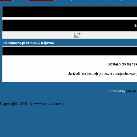
S
cs-zaborze.pl Strona G��wna
Dost�p do tej c
Je�eli nie jeste� jeszcze zarejestrowany,
Powered by
phpBB
Copyright 2010 by www.cs-zaborze.pl