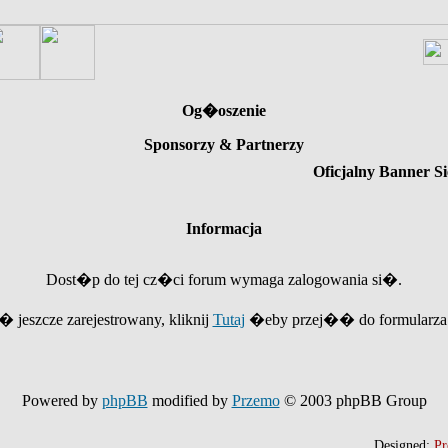
Og�oszenie
Sponsorzy & Partnerzy
Oficjalny Banner Si
Informacja
Dost�p do tej cz�ci forum wymaga zalogowania si�.
e� jeszcze zarejestrowany, kliknij
Tutaj
�eby przej�� do formularza r
Powered by
phpBB
modified by
Przemo
© 2003 phpBB Group
Designed:
Pr