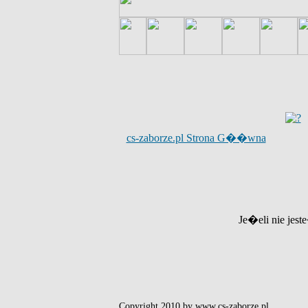
cs-zaborze.pl Strona G��wna
Je�eli nie jest
Copyright 2010 by www.cs-zaborze.pl