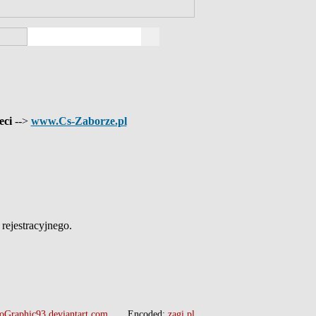
eci
-->
www.Cs-Zaborze.pl
ejestracyjnego.
oGraphic93.deviantart.com
Encoded:
zagi.pl