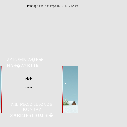
Dzisiaj jest
7
sierpnia,
2026 roku
ZAPOMNIA�E�
HAS�A?
KLIK
NIE MASZ JESZCZE
KONTA?
ZAREJESTRUJ SI�