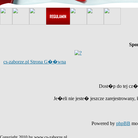
Spo
cs-zaborze.pl Strona G��wna
Dost�p do tej cz�
Je�eli nie jeste� jeszcze zarejestrowany, 
Powered by
phpBB
mod
Copyright 2010 by www.cs-zaborze.pl