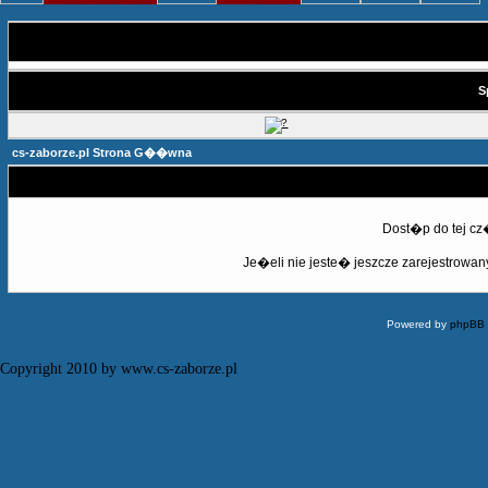
S
cs-zaborze.pl Strona G��wna
Dost�p do tej c
Je�eli nie jeste� jeszcze zarejestrowany,
Powered by
phpBB
Copyright 2010 by www.cs-zaborze.pl