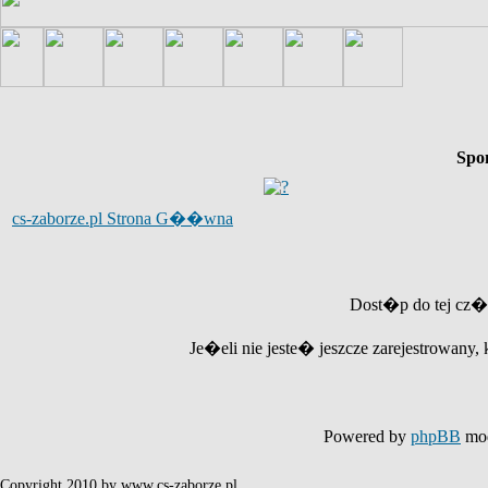
Spo
cs-zaborze.pl Strona G��wna
Dost�p do tej cz�
Je�eli nie jeste� jeszcze zarejestrowany, 
Powered by
phpBB
mod
Copyright 2010 by www.cs-zaborze.pl