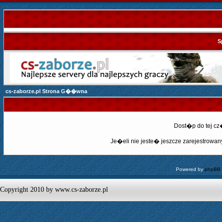
S
cs-zaborze.pl Strona G��wna
Dost�p do tej c
Je�eli nie jeste� jeszcze zarejestrowany,
Powered by
phpBB
Copyright 2010 by www.cs-zaborze.pl