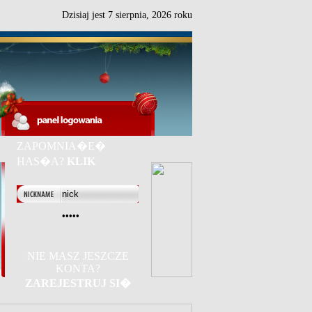
Dzisiaj jest
7
sierpnia,
2026 roku
ZAPOMNIA�E�
HAS�A?
KLIK
NIE MASZ JESZCZE
KONTA?
ZAREJESTRUJ SI�