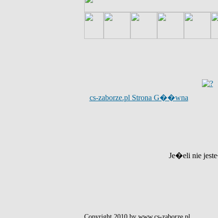
cs-zaborze.pl Strona G��wna
Je�eli nie jest
Copyright 2010 by www.cs-zaborze.pl