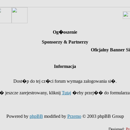
Og�oszenie
Sponsorzy & Partnerzy
Oficjalny Banner Si
Informacja
Dost�p do tej cz�ci forum wymaga zalogowania si�.
e� jeszcze zarejestrowany, kliknij
Tutaj
�eby przej�� do formularza r
Powered by
phpBB
modified by
Przemo
© 2003 phpBB Group
Designed:
Pr