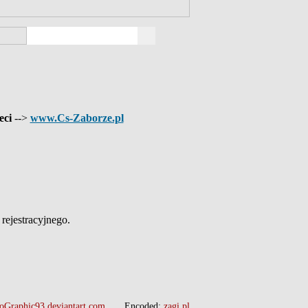
eci
-->
www.Cs-Zaborze.pl
ejestracyjnego.
oGraphic93.deviantart.com
Encoded:
zagi.pl