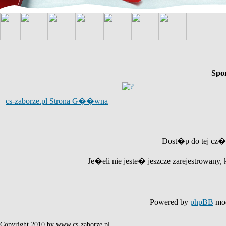
Spo
cs-zaborze.pl Strona G��wna
Dost�p do tej cz�
Je�eli nie jeste� jeszcze zarejestrowany, 
Powered by
phpBB
mod
Copyright 2010 by www.cs-zaborze.pl