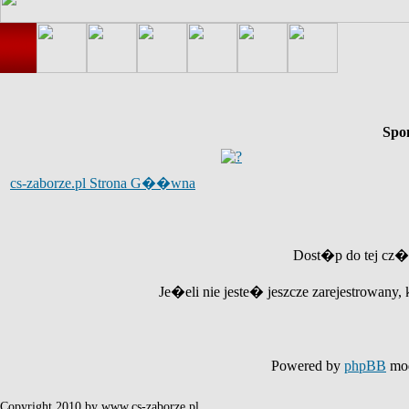
Spo
cs-zaborze.pl Strona G��wna
Dost�p do tej cz�
Je�eli nie jeste� jeszcze zarejestrowany, 
Powered by
phpBB
mod
Copyright 2010 by www.cs-zaborze.pl