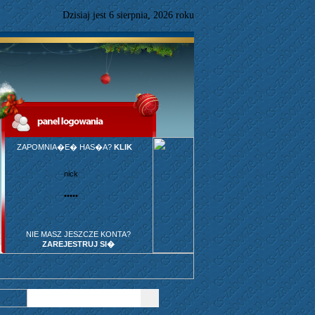
Dzisiaj jest
6
sierpnia,
2026 roku
ZAPOMNIA�E� HAS�A?
KLIK
NIE MASZ JESZCZE KONTA?
ZAREJESTRUJ SI�