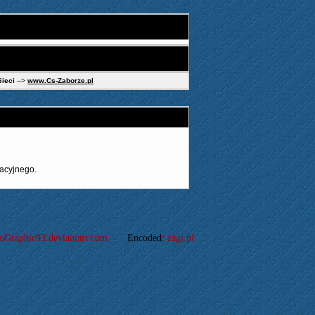
Sieci
-->
www.Cs-Zaborze.pl
acyjnego.
oGraphic93.deviantart.com
Encoded:
zagi.pl