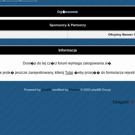
Og�oszenie
Sponsorzy & Partnerzy
Oficjalny Banner 
Informacja
Dost�p do tej cz�ci forum wymaga zalogowania si�.
e jeste� jeszcze zarejestrowany, kliknij
Tutaj
�eby przej�� do formularza rejestr
Powered by
phpBB
modified by
Przemo
© 2003 phpBB Group
Designed:
Pr