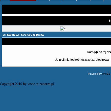
S
cs-zaborze.pl Strona G��wna
Dost�p do tej c
Je�eli nie jeste� jeszcze zarejestrowany,
Powered by
phpBB
Copyright 2010 by www.cs-zaborze.pl