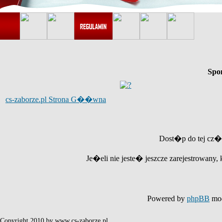
Spo
cs-zaborze.pl Strona G��wna
Dost�p do tej cz�
Je�eli nie jeste� jeszcze zarejestrowany, 
Powered by
phpBB
mod
Copyright 2010 by www.cs-zaborze.pl