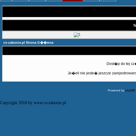
S
cs-zaborze.pl Strona G��wna
Dost�p do tej c
Je�eli nie jeste� jeszcze zarejestrowany,
Powered by
phpBB
Copyright 2010 by www.cs-zaborze.pl