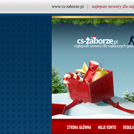
www.cs-zaborze.pl
| najlepsze serwery dla naj