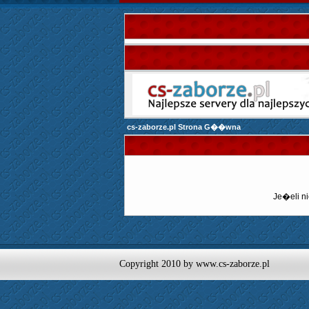
cs-zaborze.pl Strona G��wna
Je�eli ni
Copyright 2010 by www.cs-zaborze.pl