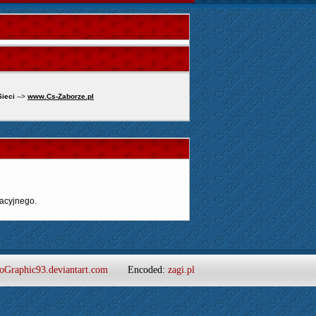
Sieci
-->
www.Cs-Zaborze.pl
acyjnego.
oGraphic93.deviantart.com
Encoded:
zagi.pl