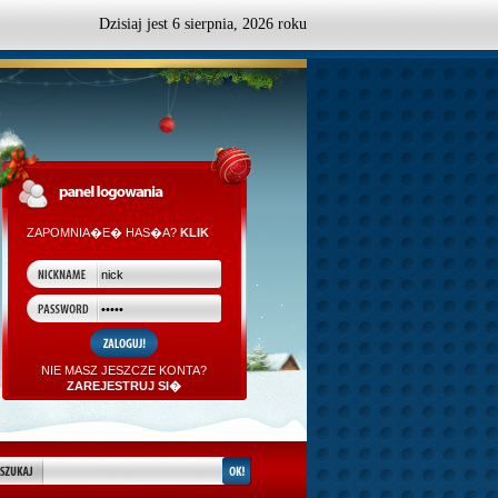
Dzisiaj jest
6
sierpnia,
2026 roku
ZAPOMNIA�E� HAS�A?
KLIK
NIE MASZ JESZCZE KONTA?
ZAREJESTRUJ SI�