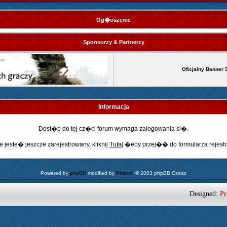
Og�oszenie
Sponsorzy & Partnerzy
Oficjalny Banner 
Informacja
Dost�p do tej cz�ci forum wymaga zalogowania si�.
e jeste� jeszcze zarejestrowany, kliknij
Tutaj
�eby przej�� do formularza rejestr
Powered by
phpBB
modified by
Przemo
© 2003 phpBB Group
Designed:
Pr