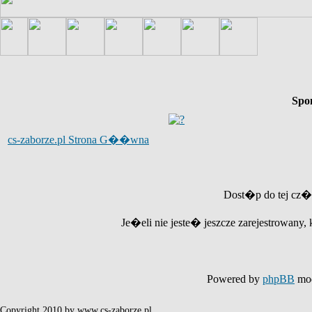
Spo
cs-zaborze.pl Strona G��wna
Dost�p do tej cz�
Je�eli nie jeste� jeszcze zarejestrowany, 
Powered by
phpBB
mod
Copyright 2010 by www.cs-zaborze.pl