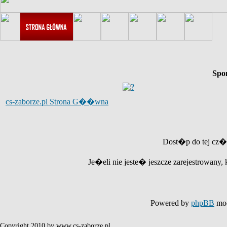
Spo
cs-zaborze.pl Strona G��wna
Dost�p do tej cz�
Je�eli nie jeste� jeszcze zarejestrowany, 
Powered by
phpBB
mod
Copyright 2010 by www.cs-zaborze.pl