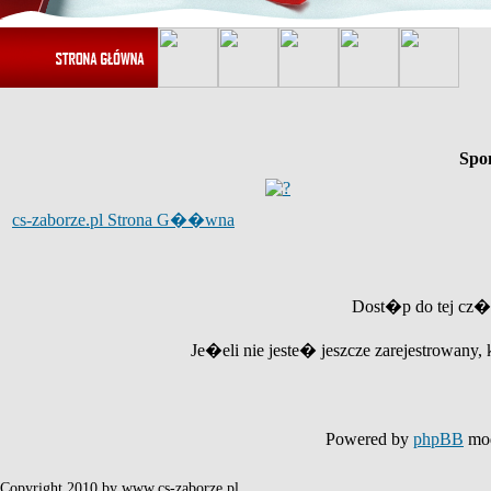
Spo
cs-zaborze.pl Strona G��wna
Dost�p do tej cz�
Je�eli nie jeste� jeszcze zarejestrowany, 
Powered by
phpBB
mod
Copyright 2010 by www.cs-zaborze.pl