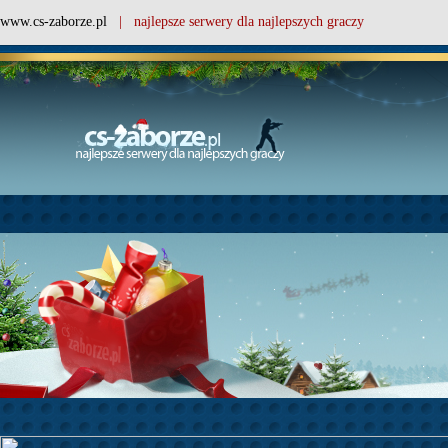
www.cs-zaborze.pl
| najlepsze serwery dla najlepszych graczy