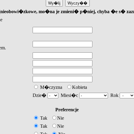
u (nieobowi�zkowe, mo�na je zmieni� p�niej, chyba �e s� za
ie
em.
M�czyzna
Kobieta
Dzie�
Miesi�c
Rok
Preferencje
Tak
Nie
Tak
Nie