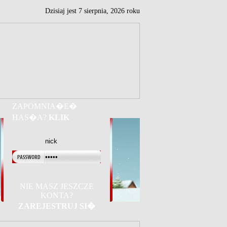
Dzisiaj jest
7
sierpnia,
2026 roku
ZAPOMNIA�E�
HAS�A?
KLIK
NIE MASZ JESZCZE
KONTA?
ZAREJESTRUJ SI�