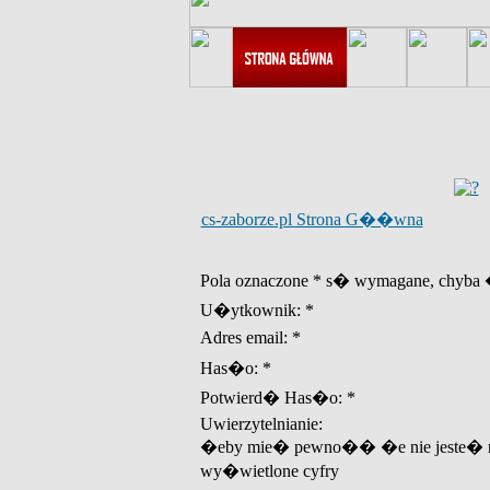
cs-zaborze.pl Strona G��wna
Pola oznaczone * s� wymagane, chyba �
U�ytkownik: *
Adres email: *
Has�o: *
Potwierd� Has�o: *
Uwierzytelnianie:
�eby mie� pewno�� �e nie jeste� r
wy�wietlone cyfry