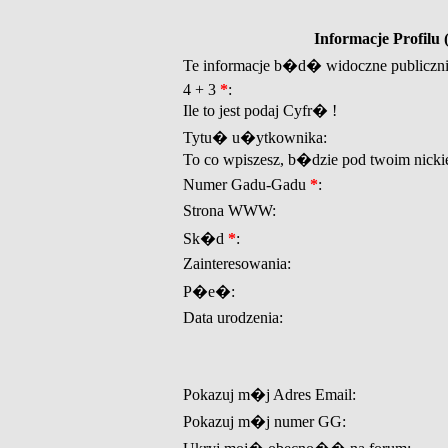
Informacje Profil
Te informacje b�d� widoczne publiczn
4 + 3
*
:
Ile to jest podaj Cyfr� !
Tytu� u�ytkownika:
To co wpiszesz, b�dzie pod twoim nicki
Numer Gadu-Gadu
*
:
Strona WWW:
Sk�d
*
:
Zainteresowania:
P�e�:
Data urodzenia:
Pokazuj m�j Adres Email:
Pokazuj m�j numer GG: