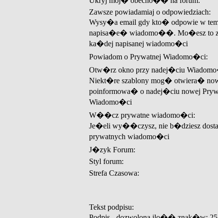
Ukryj moj� obecno�� na forum:
Zawsze powiadamiaj o odpowiedziach:
Wysy�a email gdy kto� odpowie w tem
napisa�e� wiadomo��. Mo�esz to z
ka�dej napisanej wiadomo�ci
Powiadom o Prywatnej Wiadomo�ci:
Otw�rz okno przy nadej�ciu Wiadomo
Niekt�re szablony mog� otwiera� now
poinformowa� o nadej�ciu nowej Pryw
Wiadomo�ci
W��cz prywatne wiadomo�ci:
Je�eli wy��czysz, nie b�dziesz dos
prywatnych wiadomo�ci
J�zyk Forum:
Styl forum:
Strefa Czasowa:
Tekst podpisu:
Podpis - dozwolona ilo�� znak�w: 25