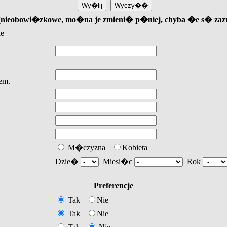
u (nieobowi�zkowe, mo�na je zmieni� p�niej, chyba �e s� za
ie
em.
M�czyzna
Kobieta
Dzie�
Miesi�c
Rok
Preferencje
Tak
Nie
Tak
Nie