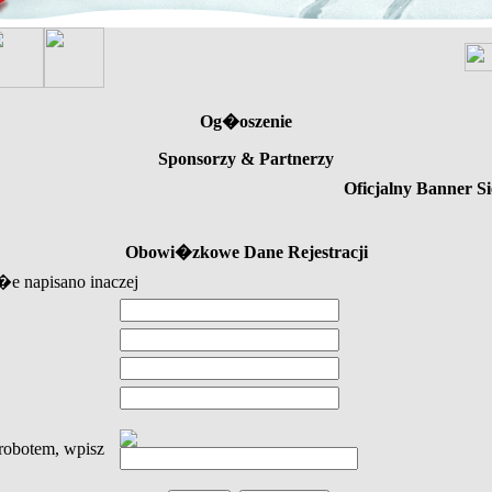
Og�oszenie
Sponsorzy & Partnerzy
Oficjalny Banner Si
Obowi�zkowe Dane Rejestracji
e napisano inaczej
obotem, wpisz