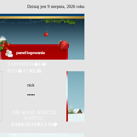
Dzisiaj jest
9
sierpnia,
2026 roku
ZAPOMNIA�E�
HAS�A?
KLIK
NIE MASZ JESZCZE
KONTA?
ZAREJESTRUJ SI�