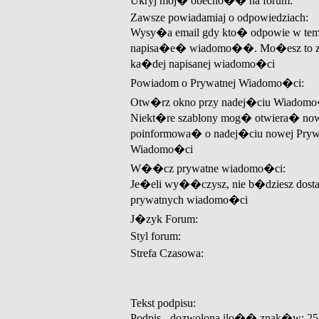
Ukryj moj� obecno�� na forum:
Zawsze powiadamiaj o odpowiedziach:
Wysy�a email gdy kto� odpowie w tem
napisa�e� wiadomo��. Mo�esz to z
ka�dej napisanej wiadomo�ci
Powiadom o Prywatnej Wiadomo�ci:
Otw�rz okno przy nadej�ciu Wiadomo
Niekt�re szablony mog� otwiera� now
poinformowa� o nadej�ciu nowej Pryw
Wiadomo�ci
W��cz prywatne wiadomo�ci:
Je�eli wy��czysz, nie b�dziesz dos
prywatnych wiadomo�ci
J�zyk Forum:
Styl forum:
Strefa Czasowa:
Tekst podpisu:
Podpis - dozwolona ilo�� znak�w: 25