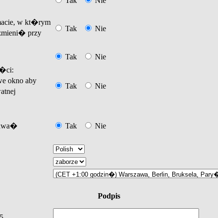
Tak
Nie
acie, w kt�rym
Tak
Nie
mieni� przy
Tak
Nie
�ci:
e okno aby
Tak
Nie
atnej
tawa�
Tak
Nie
Podpis
5