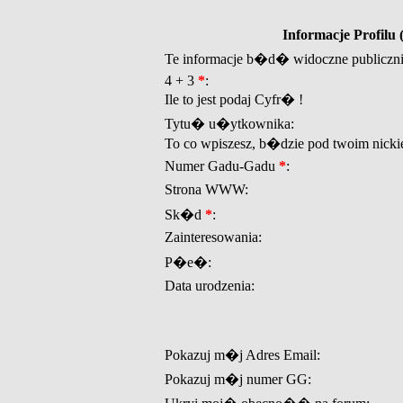
Informacje Profil
Te informacje b�d� widoczne publiczn
4 + 3
*
:
Ile to jest podaj Cyfr� !
Tytu� u�ytkownika:
To co wpiszesz, b�dzie pod twoim nicki
Numer Gadu-Gadu
*
:
Strona WWW:
Sk�d
*
:
Zainteresowania:
P�e�:
Data urodzenia:
Pokazuj m�j Adres Email:
Pokazuj m�j numer GG: