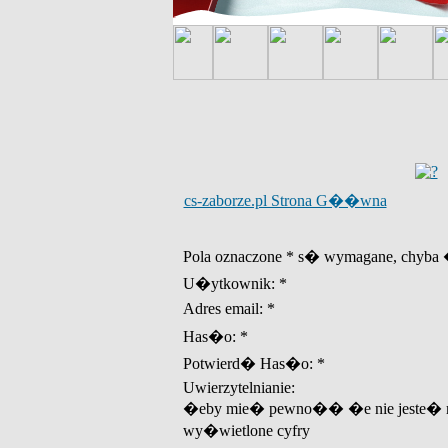
cs-zaborze.pl Strona G��wna
Pola oznaczone * s� wymagane, chyba �
U�ytkownik: *
Adres email: *
Has�o: *
Potwierd� Has�o: *
Uwierzytelnianie:
�eby mie� pewno�� �e nie jeste� r
wy�wietlone cyfry