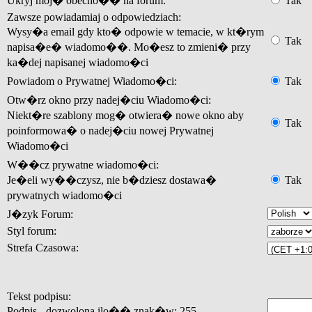
Ukryj moj� obecno�� na forum:
Tak
Zawsze powiadamiaj o odpowiedziach:
Wysy�a email gdy kto� odpowie w temacie, w kt�rym
Tak
napisa�e� wiadomo��. Mo�esz to zmieni� przy
ka�dej napisanej wiadomo�ci
Powiadom o Prywatnej Wiadomo�ci:
Tak
Otw�rz okno przy nadej�ciu Wiadomo�ci:
Niekt�re szablony mog� otwiera� nowe okno aby
Tak
poinformowa� o nadej�ciu nowej Prywatnej
Wiadomo�ci
W��cz prywatne wiadomo�ci:
Je�eli wy��czysz, nie b�dziesz dostawa�
Tak
prywatnych wiadomo�ci
J�zyk Forum:
Styl forum:
Strefa Czasowa:
Tekst podpisu:
Podpis - dozwolona ilo�� znak�w: 255