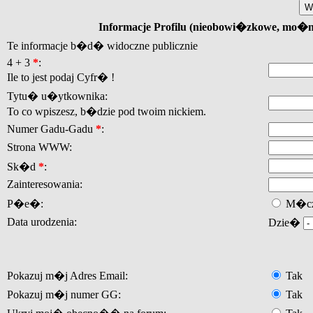
Informacje Profilu (nieobowi�zkowe, mo�
Te informacje b�d� widoczne publicznie
4 + 3
*
:
Ile to jest podaj Cyfr� !
Tytu� u�ytkownika:
To co wpiszesz, b�dzie pod twoim nickiem.
Numer Gadu-Gadu
*
:
Strona WWW:
Sk�d
*
:
Zainteresowania:
P�e�:
M�cz
Data urodzenia:
Dzie�
Pokazuj m�j Adres Email:
Tak
Pokazuj m�j numer GG:
Tak