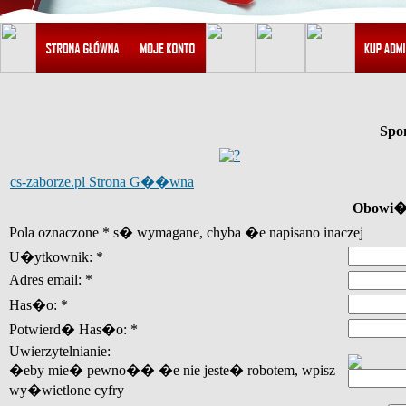
Spo
cs-zaborze.pl Strona G��wna
Obowi�z
Pola oznaczone * s� wymagane, chyba �e napisano inaczej
U�ytkownik: *
Adres email: *
Has�o: *
Potwierd� Has�o: *
Uwierzytelnianie:
�eby mie� pewno�� �e nie jeste� robotem, wpisz
wy�wietlone cyfry