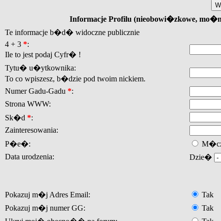
Informacje Profilu (nieobowi�zkowe, mo�
Te informacje b�d� widoczne publicznie
4 + 3
*
:
Ile to jest podaj Cyfr� !
Tytu� u�ytkownika:
To co wpiszesz, b�dzie pod twoim nickiem.
Numer Gadu-Gadu
*
:
Strona WWW:
Sk�d
*
:
Zainteresowania:
P�e�:
M�cz
Data urodzenia:
Dzie�
Pokazuj m�j Adres Email:
Tak
Pokazuj m�j numer GG:
Tak