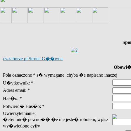
Spo
cs-zaborze.pl Strona G��wna
Obowi�z
Pola oznaczone * s� wymagane, chyba �e napisano inaczej
U�ytkownik: *
Adres email: *
Has�o: *
Potwierd� Has�o: *
Uwierzytelnianie:
�eby mie� pewno�� �e nie jeste� robotem, wpisz
wy�wietlone cyfry