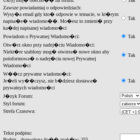
Ukryj moj� obecno�� na forum:
Tak
Zawsze powiadamiaj o odpowiedziach:
Wysy�a email gdy kto� odpowie w temacie, w kt�rym
Tak
napisa�e� wiadomo��. Mo�esz to zmieni� przy
ka�dej napisanej wiadomo�ci
Powiadom o Prywatnej Wiadomo�ci:
Tak
Otw�rz okno przy nadej�ciu Wiadomo�ci:
Niekt�re szablony mog� otwiera� nowe okno aby
Tak
poinformowa� o nadej�ciu nowej Prywatnej
Wiadomo�ci
W��cz prywatne wiadomo�ci:
Je�eli wy��czysz, nie b�dziesz dostawa�
Tak
prywatnych wiadomo�ci
J�zyk Forum:
Styl forum:
Strefa Czasowa:
Tekst podpisu:
Podpis - dozwolona ilo�� znak�w: 255