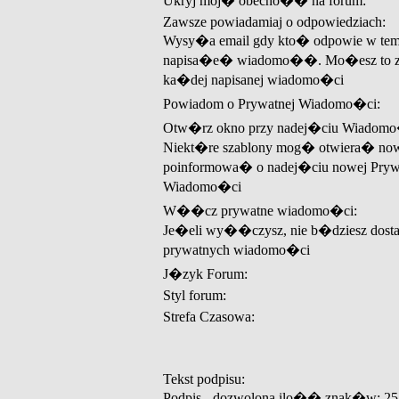
Ukryj moj� obecno�� na forum:
Zawsze powiadamiaj o odpowiedziach:
Wysy�a email gdy kto� odpowie w tem
napisa�e� wiadomo��. Mo�esz to z
ka�dej napisanej wiadomo�ci
Powiadom o Prywatnej Wiadomo�ci:
Otw�rz okno przy nadej�ciu Wiadomo
Niekt�re szablony mog� otwiera� now
poinformowa� o nadej�ciu nowej Pryw
Wiadomo�ci
W��cz prywatne wiadomo�ci:
Je�eli wy��czysz, nie b�dziesz dos
prywatnych wiadomo�ci
J�zyk Forum:
Styl forum:
Strefa Czasowa:
Tekst podpisu:
Podpis - dozwolona ilo�� znak�w: 25