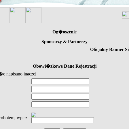
Og�oszenie
Sponsorzy & Partnerzy
Oficjalny Banner Si
Obowi�zkowe Dane Rejestracji
e napisano inaczej
obotem, wpisz