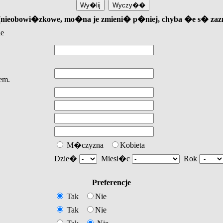
u (nieobowi�zkowe, mo�na je zmieni� p�niej, chyba �e s� za
ie
em.
M�czyzna
Kobieta
Dzie�
Miesi�c
Rok
Preferencje
Tak
Nie
Tak
Nie