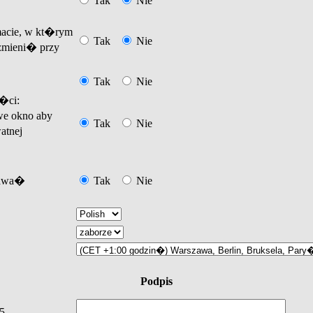
Tak
Nie
acie, w kt�rym
Tak
Nie
mieni� przy
Tak
Nie
�ci:
e okno aby
Tak
Nie
atnej
tawa�
Tak
Nie
Podpis
5