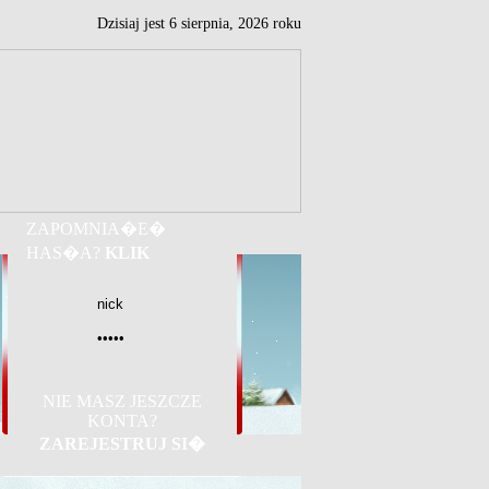
Dzisiaj jest
6
sierpnia,
2026 roku
ZAPOMNIA�E�
HAS�A?
KLIK
NIE MASZ JESZCZE
KONTA?
ZAREJESTRUJ SI�