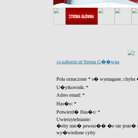
cs-zaborze.pl Strona G��wna
Pola oznaczone * s� wymagane, chyba �
U�ytkownik: *
Adres email: *
Has�o: *
Potwierd� Has�o: *
Uwierzytelnianie:
�eby mie� pewno�� �e nie jeste� r
wy�wietlone cyfry