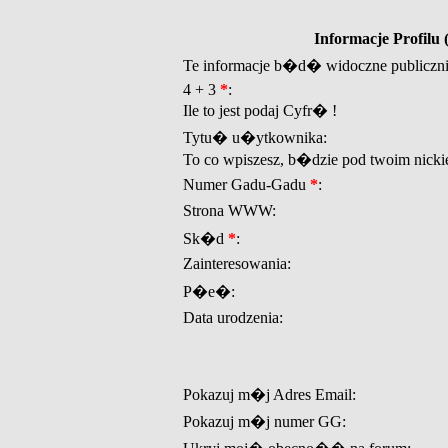
Informacje Profil
Te informacje b�d� widoczne publiczn
4 + 3
*
:
Ile to jest podaj Cyfr� !
Tytu� u�ytkownika:
To co wpiszesz, b�dzie pod twoim nicki
Numer Gadu-Gadu
*
:
Strona WWW:
Sk�d
*
:
Zainteresowania:
P�e�:
Data urodzenia:
Pokazuj m�j Adres Email:
Pokazuj m�j numer GG: