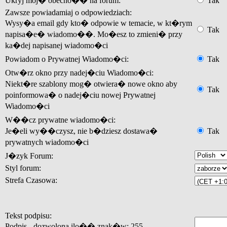
Ukryj moj� obecno�� na forum:
Tak
Zawsze powiadamiaj o odpowiedziach:
Wysy�a email gdy kto� odpowie w temacie, w kt�rym
Tak
napisa�e� wiadomo��. Mo�esz to zmieni� przy
ka�dej napisanej wiadomo�ci
Powiadom o Prywatnej Wiadomo�ci:
Tak
Otw�rz okno przy nadej�ciu Wiadomo�ci:
Niekt�re szablony mog� otwiera� nowe okno aby
Tak
poinformowa� o nadej�ciu nowej Prywatnej
Wiadomo�ci
W��cz prywatne wiadomo�ci:
Je�eli wy��czysz, nie b�dziesz dostawa�
Tak
prywatnych wiadomo�ci
J�zyk Forum:
Styl forum:
Strefa Czasowa:
Tekst podpisu:
Podpis - dozwolona ilo�� znak�w: 255