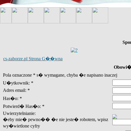
Spo
cs-zaborze.pl Strona G��wna
Obowi�z
Pola oznaczone * s� wymagane, chyba �e napisano inaczej
U�ytkownik: *
Adres email: *
Has�o: *
Potwierd� Has�o: *
Uwierzytelnianie:
�eby mie� pewno�� �e nie jeste� robotem, wpisz
wy�wietlone cyfry