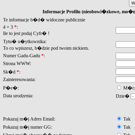
Informacje Profilu (nieobowi�zkowe, mo�
Te informacje b�d� widoczne publicznie
4 + 3
*
:
Ile to jest podaj Cyfr� !
Tytu� u�ytkownika:
To co wpiszesz, b�dzie pod twoim nickiem.
Numer Gadu-Gadu
*
:
Strona WWW:
Sk�d
*
:
Zainteresowania:
P�e�:
M�cz
Data urodzenia:
Dzie�
Pokazuj m�j Adres Email:
Tak
Pokazuj m�j numer GG:
Tak