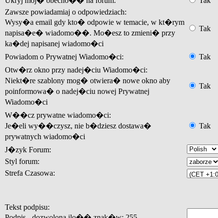
Ukryj moj� obecno�� na forum:
Tak
Zawsze powiadamiaj o odpowiedziach:
Wysy�a email gdy kto� odpowie w temacie, w kt�rym
Tak
napisa�e� wiadomo��. Mo�esz to zmieni� przy
ka�dej napisanej wiadomo�ci
Powiadom o Prywatnej Wiadomo�ci:
Tak
Otw�rz okno przy nadej�ciu Wiadomo�ci:
Niekt�re szablony mog� otwiera� nowe okno aby
Tak
poinformowa� o nadej�ciu nowej Prywatnej
Wiadomo�ci
W��cz prywatne wiadomo�ci:
Je�eli wy��czysz, nie b�dziesz dostawa�
Tak
prywatnych wiadomo�ci
J�zyk Forum:
Styl forum:
Strefa Czasowa:
Tekst podpisu:
Podpis - dozwolona ilo�� znak�w: 255