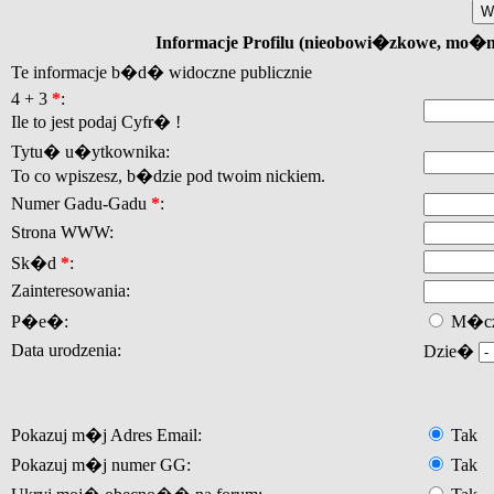
Informacje Profilu (nieobowi�zkowe, mo�
Te informacje b�d� widoczne publicznie
4 + 3
*
:
Ile to jest podaj Cyfr� !
Tytu� u�ytkownika:
To co wpiszesz, b�dzie pod twoim nickiem.
Numer Gadu-Gadu
*
:
Strona WWW:
Sk�d
*
:
Zainteresowania:
P�e�:
M�cz
Data urodzenia:
Dzie�
Pokazuj m�j Adres Email:
Tak
Pokazuj m�j numer GG:
Tak