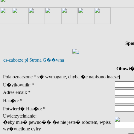
Spo
cs-zaborze.pl Strona G��wna
Obowi�z
Pola oznaczone * s� wymagane, chyba �e napisano inaczej
U�ytkownik: *
Adres email: *
Has�o: *
Potwierd� Has�o: *
Uwierzytelnianie:
�eby mie� pewno�� �e nie jeste� robotem, wpisz
wy�wietlone cyfry