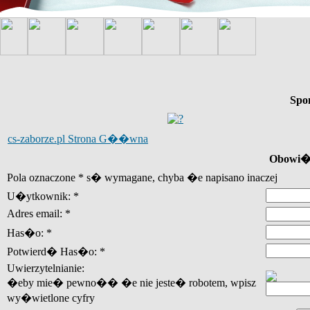
Spo
cs-zaborze.pl Strona G��wna
Obowi�z
Pola oznaczone * s� wymagane, chyba �e napisano inaczej
U�ytkownik: *
Adres email: *
Has�o: *
Potwierd� Has�o: *
Uwierzytelnianie:
�eby mie� pewno�� �e nie jeste� robotem, wpisz
wy�wietlone cyfry