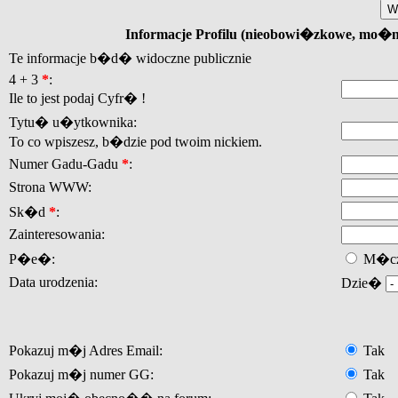
Informacje Profilu (nieobowi�zkowe, mo�
Te informacje b�d� widoczne publicznie
4 + 3
*
:
Ile to jest podaj Cyfr� !
Tytu� u�ytkownika:
To co wpiszesz, b�dzie pod twoim nickiem.
Numer Gadu-Gadu
*
:
Strona WWW:
Sk�d
*
:
Zainteresowania:
P�e�:
M�cz
Data urodzenia:
Dzie�
Pokazuj m�j Adres Email:
Tak
Pokazuj m�j numer GG:
Tak