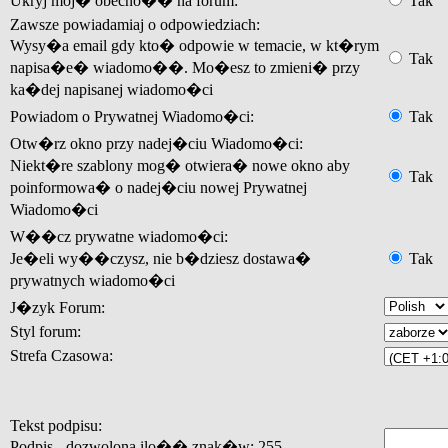
Ukryj moj� obecno�� na forum:
Tak
Zawsze powiadamiaj o odpowiedziach:
Wysy�a email gdy kto� odpowie w temacie, w kt�rym
Tak
napisa�e� wiadomo��. Mo�esz to zmieni� przy
ka�dej napisanej wiadomo�ci
Powiadom o Prywatnej Wiadomo�ci:
Tak
Otw�rz okno przy nadej�ciu Wiadomo�ci:
Niekt�re szablony mog� otwiera� nowe okno aby
Tak
poinformowa� o nadej�ciu nowej Prywatnej
Wiadomo�ci
W��cz prywatne wiadomo�ci:
Je�eli wy��czysz, nie b�dziesz dostawa�
Tak
prywatnych wiadomo�ci
J�zyk Forum:
Styl forum:
Strefa Czasowa:
Tekst podpisu:
Podpis - dozwolona ilo�� znak�w: 255