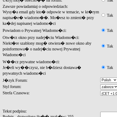
Ukryj moj� obecno�� na forum:
Tak
Zawsze powiadamiaj o odpowiedziach:
Wysy�a email gdy kto� odpowie w temacie, w kt�rym
Tak
napisa�e� wiadomo��. Mo�esz to zmieni� przy
ka�dej napisanej wiadomo�ci
Powiadom o Prywatnej Wiadomo�ci:
Tak
Otw�rz okno przy nadej�ciu Wiadomo�ci:
Niekt�re szablony mog� otwiera� nowe okno aby
Tak
poinformowa� o nadej�ciu nowej Prywatnej
Wiadomo�ci
W��cz prywatne wiadomo�ci:
Je�eli wy��czysz, nie b�dziesz dostawa�
Tak
prywatnych wiadomo�ci
J�zyk Forum:
Styl forum:
Strefa Czasowa:
Tekst podpisu:
Podpis - dozwolona ilo�� znak�w: 255