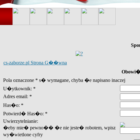
Spo
cs-zaborze.pl Strona G��wna
Obowi�z
Pola oznaczone * s� wymagane, chyba �e napisano inaczej
U�ytkownik: *
Adres email: *
Has�o: *
Potwierd� Has�o: *
Uwierzytelnianie:
�eby mie� pewno�� �e nie jeste� robotem, wpisz
wy�wietlone cyfry