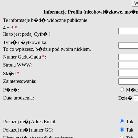
Informacje Profilu (nieobowi�zkowe, mo�
Te informacje b�d� widoczne publicznie
4 + 3
*
:
Ile to jest podaj Cyfr� !
Tytu� u�ytkownika:
To co wpiszesz, b�dzie pod twoim nickiem.
Numer Gadu-Gadu
*
:
Strona WWW:
Sk�d
*
:
Zainteresowania:
P�e�:
M�cz
Data urodzenia:
Dzie�
Pokazuj m�j Adres Email:
Tak
Pokazuj m�j numer GG:
Tak