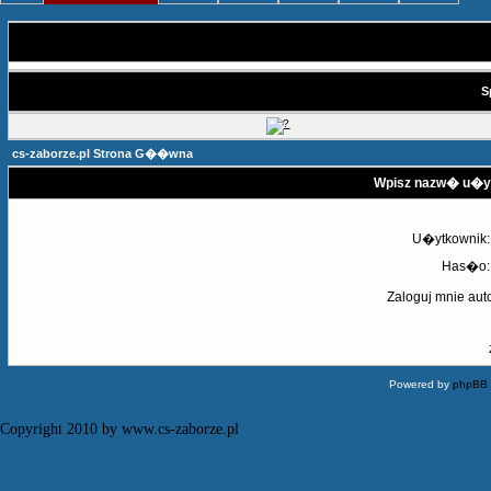
S
cs-zaborze.pl Strona G��wna
Wpisz nazw� u�yt
U�ytkownik:
Has�o:
Zaloguj mnie aut
Powered by
phpBB
Copyright 2010 by www.cs-zaborze.pl