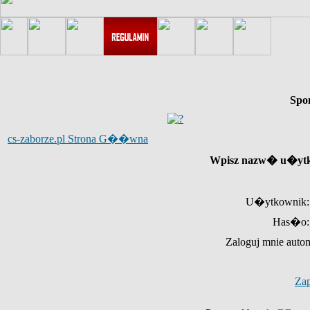
Spo
cs-zaborze.pl Strona G��wna
Wpisz nazw� u�ytk
U�ytkownik:
Has�o:
Zaloguj mnie auto
Za