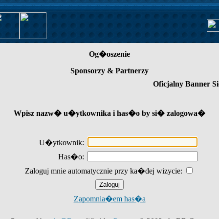
Og�oszenie
Sponsorzy & Partnerzy
Oficjalny Banner Si
Wpisz nazw� u�ytkownika i has�o by si� zalogowa�
U�ytkownik:
Has�o:
Zaloguj mnie automatycznie przy ka�dej wizycie:
Zapomnia�em has�a