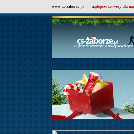
www.cs-zaborze.pl
| najlepsze serwery dla naj