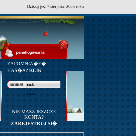
Dzisiaj jest
7
sierpnia,
2026 roku
ZAPOMNIA�E�
HAS�A?
KLIK
NIE MASZ JESZCZE
KONTA?
ZAREJESTRUJ SI�