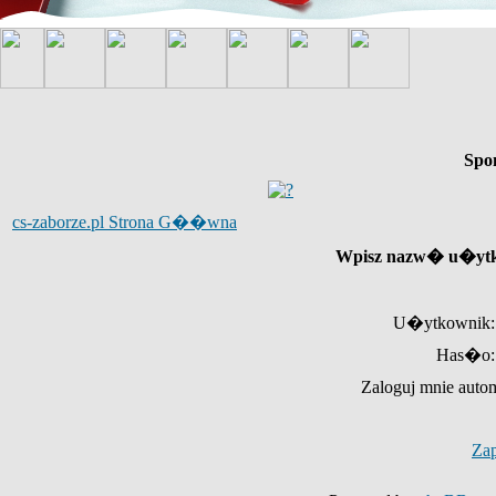
Spo
cs-zaborze.pl Strona G��wna
Wpisz nazw� u�ytk
U�ytkownik:
Has�o:
Zaloguj mnie auto
Za