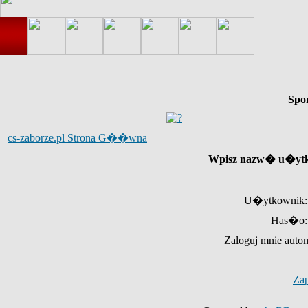
Spo
cs-zaborze.pl Strona G��wna
Wpisz nazw� u�ytk
U�ytkownik:
Has�o:
Zaloguj mnie auto
Za