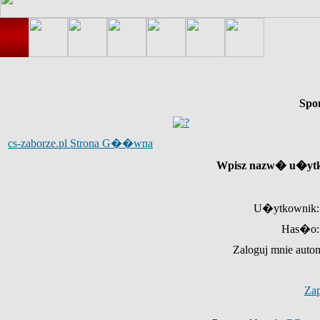
Spo
cs-zaborze.pl Strona G��wna
Wpisz nazw� u�ytk
U�ytkownik:
Has�o:
Zaloguj mnie auto
Za