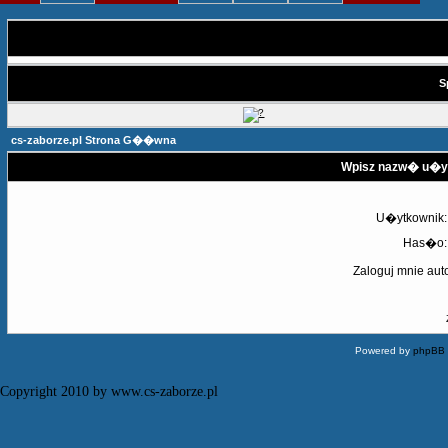
S
cs-zaborze.pl Strona G��wna
Wpisz nazw� u�yt
U�ytkownik:
Has�o:
Zaloguj mnie aut
Powered by
phpBB
Copyright 2010 by www.cs-zaborze.pl