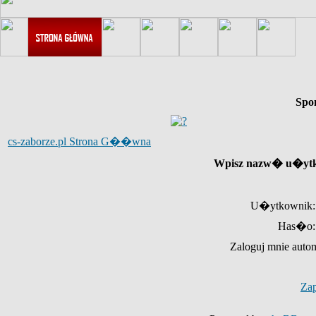
Spo
cs-zaborze.pl Strona G��wna
Wpisz nazw� u�ytk
U�ytkownik:
Has�o:
Zaloguj mnie auto
Za