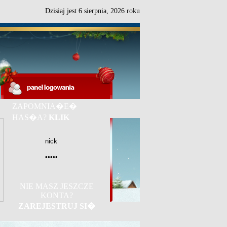
Dzisiaj jest
6
sierpnia,
2026 roku
ZAPOMNIA�E�
HAS�A?
KLIK
NIE MASZ JESZCZE
KONTA?
ZAREJESTRUJ SI�