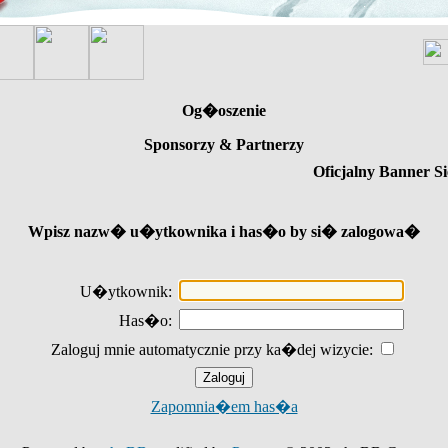
Og�oszenie
Sponsorzy & Partnerzy
Oficjalny Banner Si
Wpisz nazw� u�ytkownika i has�o by si� zalogowa�
U�ytkownik:
Has�o:
Zaloguj mnie automatycznie przy ka�dej wizycie:
Zapomnia�em has�a