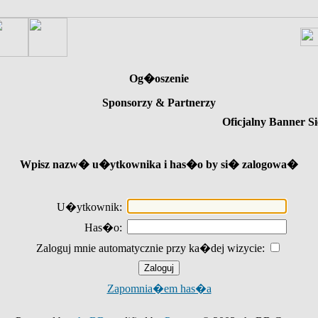
Og�oszenie
Sponsorzy & Partnerzy
Oficjalny Banner Si
Wpisz nazw� u�ytkownika i has�o by si� zalogowa�
U�ytkownik:
Has�o:
Zaloguj mnie automatycznie przy ka�dej wizycie:
Zapomnia�em has�a