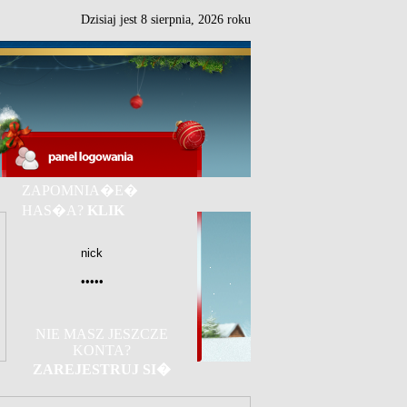
Dzisiaj jest
8
sierpnia,
2026 roku
ZAPOMNIA�E�
HAS�A?
KLIK
NIE MASZ JESZCZE
KONTA?
ZAREJESTRUJ SI�