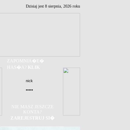
Dzisiaj jest
8
sierpnia,
2026 roku
ZAPOMNIA�E�
HAS�A?
KLIK
NIE MASZ JESZCZE
KONTA?
ZAREJESTRUJ SI�