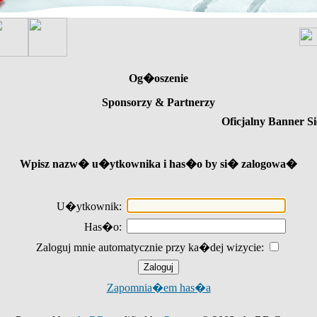
Og�oszenie
Sponsorzy & Partnerzy
Oficjalny Banner Si
Wpisz nazw� u�ytkownika i has�o by si� zalogowa�
U�ytkownik:
Has�o:
Zaloguj mnie automatycznie przy ka�dej wizycie:
Zapomnia�em has�a