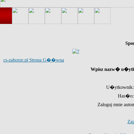
Spo
cs-zaborze.pl Strona G��wna
Wpisz nazw� u�ytk
U�ytkownik:
Has�o:
Zaloguj mnie auto
Za