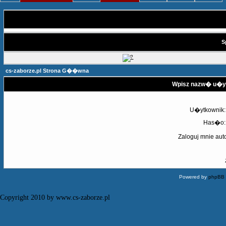
S
cs-zaborze.pl Strona G��wna
Wpisz nazw� u�yt
U�ytkownik:
Has�o:
Zaloguj mnie aut
Powered by
phpBB
Copyright 2010 by www.cs-zaborze.pl