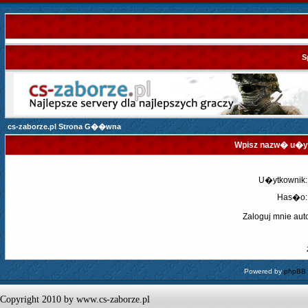
S
cs-zaborze.pl Strona G��wna
Wpisz nazw� u�yt
U�ytkownik:
Has�o:
Zaloguj mnie aut
Powered by
phpBB
Copyright 2010 by www.cs-zaborze.pl