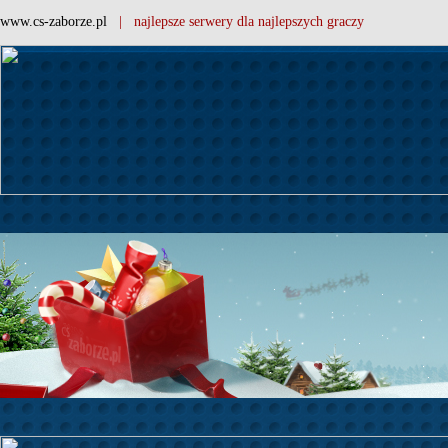
www.cs-zaborze.pl
| najlepsze serwery dla najlepszych graczy