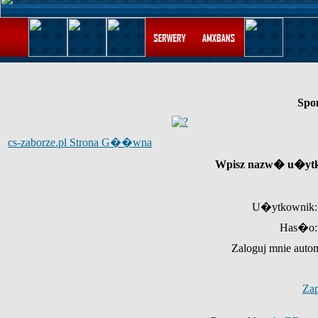
Spo
cs-zaborze.pl Strona G��wna
Wpisz nazw� u�ytk
U�ytkownik:
Has�o:
Zaloguj mnie auto
Za