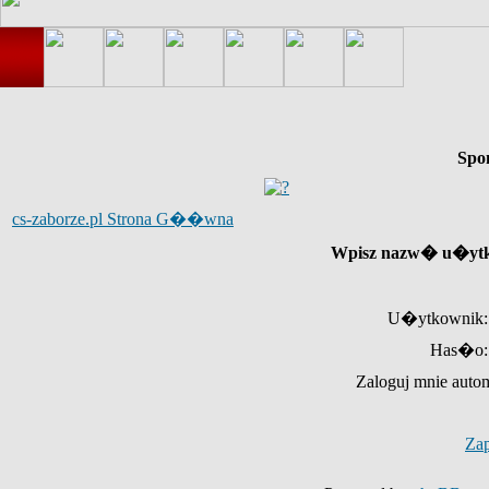
Spo
cs-zaborze.pl Strona G��wna
Wpisz nazw� u�ytk
U�ytkownik:
Has�o:
Zaloguj mnie auto
Za