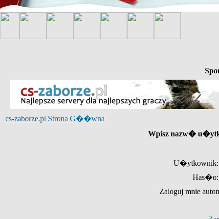
Spo
cs-zaborze.pl Strona G��wna
Wpisz nazw� u�ytk
U�ytkownik:
Has�o:
Zaloguj mnie auto