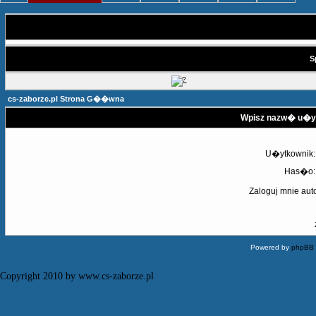
S
cs-zaborze.pl Strona G��wna
Wpisz nazw� u�yt
U�ytkownik:
Has�o:
Zaloguj mnie aut
Powered by
phpBB
Copyright 2010 by www.cs-zaborze.pl