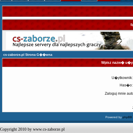
S
cs-zaborze.pl Strona G��wna
Wpisz nazw� u�yt
U�ytkownik:
Has�o:
Zaloguj mnie aut
Powered by
phpBB
Copyright 2010 by www.cs-zaborze.pl