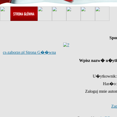
Spo
cs-zaborze.pl Strona G��wna
Wpisz nazw� u�ytk
U�ytkownik:
Has�o:
Zaloguj mnie auto
Za